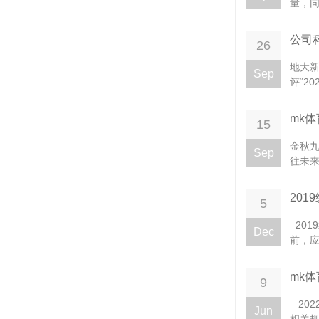
量，同
公司
26
地大新
Sep
评“2
mk
15
金秋
Sep
往未来
20
5
201
Dec
前，应
mk
9
20
Jun