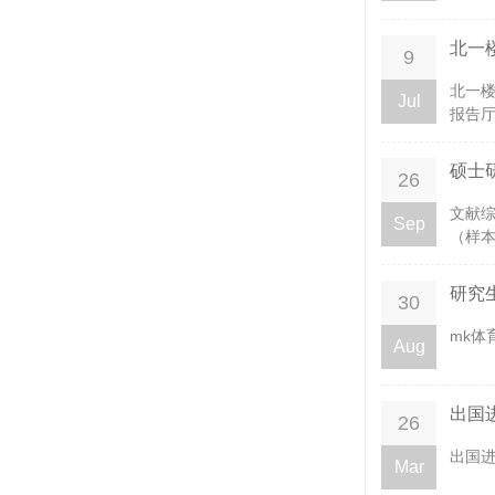
北一
9
北一楼
Jul
报告厅
硕士
26
文献综
Sep
（样本）.
研究
30
mk体
Aug
出国
26
出国进
Mar