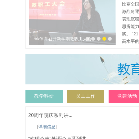
比赛全
激烈角逐
表现沉
思辨能
奖。 “
mk体育召开新学期教职工大会
高水平的
教学科研
员工工作
党建活动
20周年院庆系列讲...
[
详细信息
]
“南望今声”外语论坛系列讲...