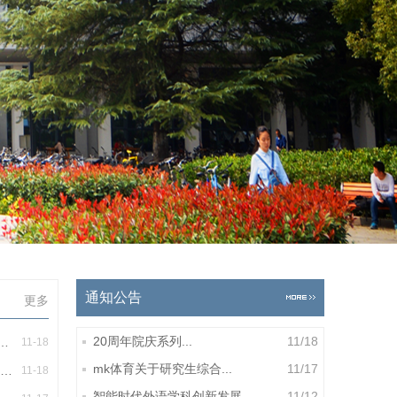
通知公告
更多
20周年院庆系列...
11/18
30届“21世纪杯”全国英语...
11-18
mk体育关于研究生综合...
11/17
赏秋寻趣凝共识 携手同行谱新篇——外国...
11-18
智能时代外语学科创新发展...
11/12