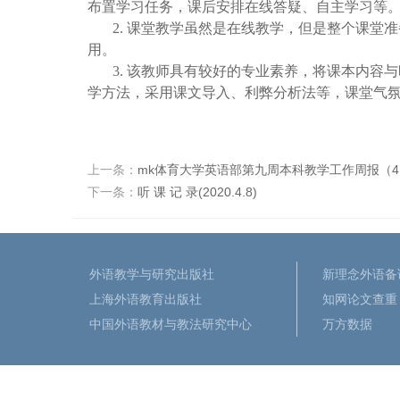
布置学习任务，课后安排在线答疑、自主学习等
2.
课堂教学虽然是在线教学，但是整个课堂准备
用。
3.
该教师具有较好的专业素养，将课本内容与
学方法，采用课文导入、利弊分析法等，课堂气
上一条：
mk体育大学英语部第九周本科教学工作周报（4.7-
下一条：
​听 课 记 录(2020.4.8)
外语教学与研究出版社
新理念外语备
上海外语教育出版社
知网论文查重
中国外语教材与教法研究中心
万方数据