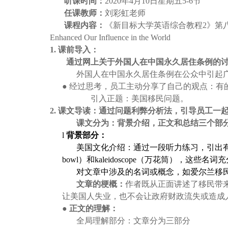
听课时间：
2020
年4月10日星期五5-6节
任课教师：
刘彩虹老师
课程内容：
《新目标大学英语综合教程2》第八单元（Recognizin
Enhanced Our Influence in the World
1.
课前导入：
通过网上关于外国人在中国永久居住条例的
外国人在中国永久居住条例在公众中引起
●
经过思考，员工主动分享了自己的观点：有
引入正题：美国移民问题。
2.
课文导读：通过问题利弊分析法，引导员工一
课文分为：背景介绍，正文和总结三个部
l
背景部分：
美国文化介绍：通过一段听力练习，引出有关美国文
bowl）和kaleidoscope（万花筒），这些
对文章中涉及的名词或概念，如爱尔兰移民
文章的梗概：
作者既从正面讲述了移民带
让美国人失业，也不会让政府财政流失或造成
●
正文的理解：
全局理解部分：文章分为三部分